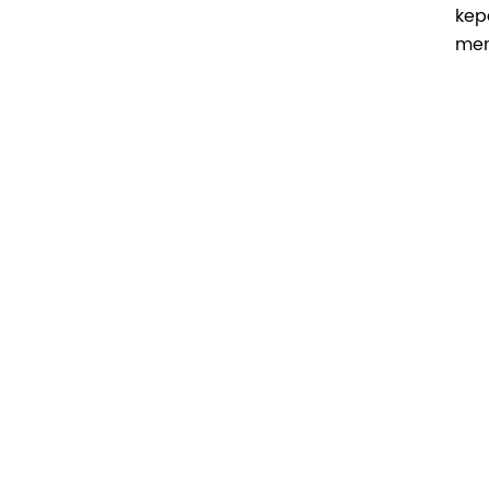
kep
mem