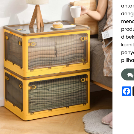
antar
denga
mend
produ
dibe
komi
peny
pilih