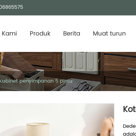
06865575
 Kami
Produk
Berita
Muat turun
Kabinet penyimpanan 5 pintu
Kot
Dedee
adala