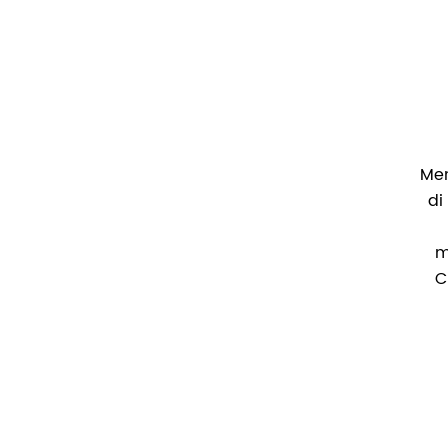
Mem
di
m
C