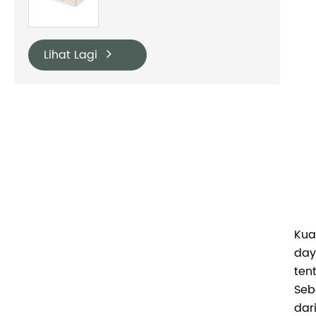
Lihat Lagi
Kua
day
ten
Seb
dar