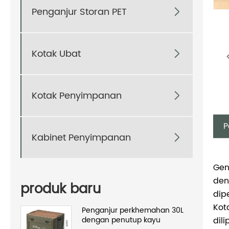
Penganjur Storan PET

Kotak Ubat

Kotak Penyimpanan

P
Kabinet Penyimpanan

Gen
den
produk baru
dip
Kot
Penganjur perkhemahan 30L
dengan penutup kayu
dil