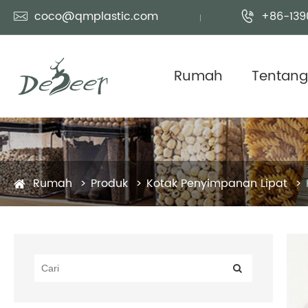
coco@qmplastic.com
+86-139


Rumah
Tentang
Rumah
Produk
Kotak Penyimpanan Lipat