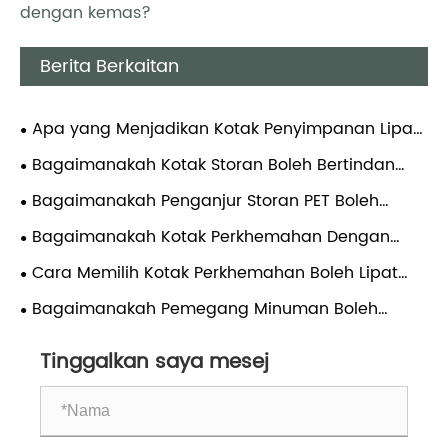
dengan kemas?
Berita Berkaitan
Apa yang Menjadikan Kotak Penyimpanan Lipat
Boleh Dipercayai? Panduan Saintifik Penuh untuk
Bagaimanakah Kotak Storan Boleh Bertindan
Bahan, Struktur dan Penggunaan Yang Betul
Boleh Merevolusikan Organisasi Anda?
Bagaimanakah Penganjur Storan PET Boleh
Mengubah Rumah Anda?
Bagaimanakah Kotak Perkhemahan Dengan
Berbilang Pintu Dapat Meningkatkan Pengalaman
Cara Memilih Kotak Perkhemahan Boleh Lipat
Luaran Anda?
yang Tepat untuk Keperluan Luaran Anda
Bagaimanakah Pemegang Minuman Boleh
Meningkatkan Keselesaan Setiap Hari?
Tinggalkan saya mesej