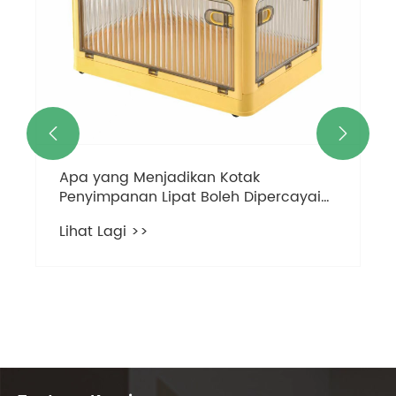


Apa yang Menjadikan Kotak
Penyimpanan Lipat Boleh Dipercayai?
Panduan Saintifik Penuh untuk Bahan,
Lihat Lagi >>
Struktur dan Penggunaan Yang Betul