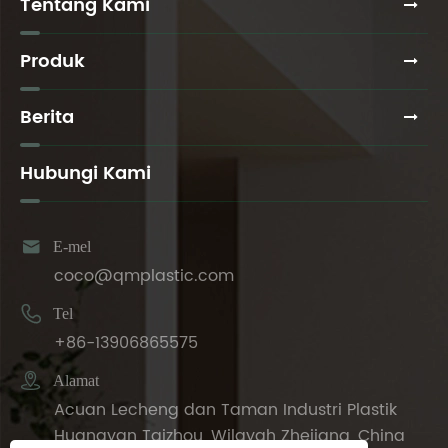
Tentang Kami
Produk
Berita
Hubungi Kami

E-mel
coco@qmplastic.com

Tel
+86-13906865575

Alamat
Acuan Lecheng dan Taman Industri Plastik
Huangyan Taizhou, Wilayah Zhejiang, China