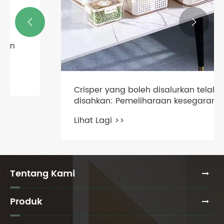


Crisper yang boleh disalurkan telah
disahkan: Pemeliharaan kesegaran
sayur-sayuran berdaun dilanjutkan
Lihat Lagi >>
oleh 5-7 hari
Tentang Kami
Produk