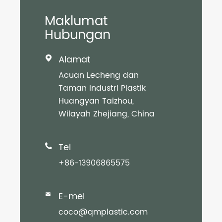
Maklumat
Hubungan
Alamat

Acuan Lecheng dan
Taman Industri Plastik
Huangyan Taizhou,
Wilayah Zhejiang, China
Tel

+86-13906865575
E-mel

coco@qmplastic.com