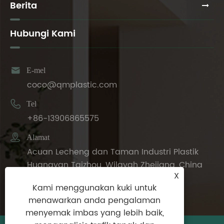
Berita
Hubungi Kami

E-mel
coco@qmplastic.com

Tel
+86-13906865575

Alamat
Acuan Lecheng dan Taman Industri Plastik
Huangyan Taizhou, Wilayah Zhejiang, China
X
Kami menggunakan kuki untuk
menawarkan anda pengalaman
menyemak imbas yang lebih baik,