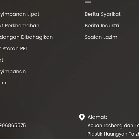
nyimpanan Lipat
Berita Syarikat
pat Perkhemahan
Berita Industri
idangan Dibahagikan
Soalan Lazim
 Storan PET
at
nyimpanan
i >>
Alamat:

906865575
Acuan Lecheng dan Ta
Plastik Huangyan Taiz