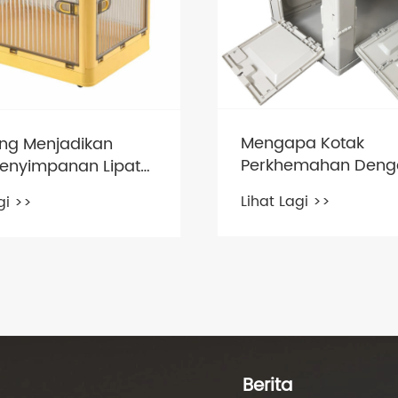
Mengapa Kotak
ng Menjadikan
Perkhemahan Deng
Penyimpanan Lipat
Berbilang Pintu
Dipercayai?
Lihat Lagi >>
gi >>
Meningkatkan Kece
 Saintifik Penuh
Penyimpanan Luar
ahan, Struktur dan
naan Yang Betul
Berita