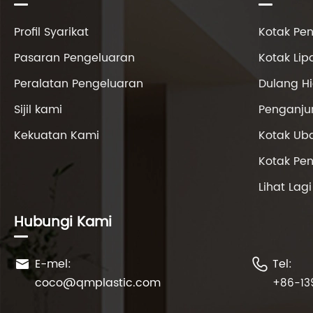
Profil Syarikat
Kotak Pe
Pasaran Pengeluaran
Kotak Li
Peralatan Pengeluaran
Dulang H
Sijil kami
Penganjur
Kekuatan Kami
Kotak Ub
Kotak Pe
Lihat Lag
Hubungi Kami
E-mel:
Tel:


coco@qmplastic.com
+86-13