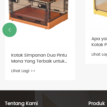

Apa ya
Kotak 
Boleh 
Lihat La
Kotak Simpanan Dua Pintu
Panduan
Mana Yang Terbaik untuk
untuk B
Rumah atau Perniagaan
Penggu
Lihat Lagi >>
Anda?
Tentang Kami
Produk