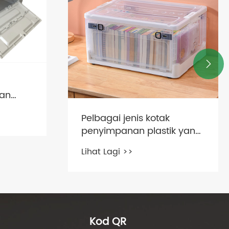

an
Pelbagai jenis kotak
kapan
penyimpanan plastik yang
an?
dilipat telus untuk
Lihat Lagi >>
penyesuaian pelanggan
yang berbeza
Kod QR