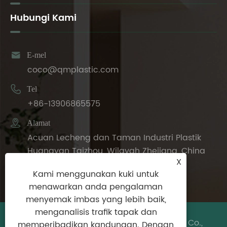
Hubungi Kami

E-mel
coco@qmplastic.com

Tel
+86-13906865575

Alamat
Acuan Lecheng dan Taman Industri Plastik
Huangyan Taizhou, Wilayah Zhejiang, China
X
Kami menggunakan kuki untuk
menawarkan anda pengalaman
menyemak imbas yang lebih baik,
menganalisis trafik tapak dan
Hak Cipta © 2024 Taizhou DeDeer Plastic Co.,
memperibadikan kandungan. Dengan