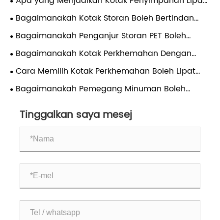
Apa yang Menjadikan Kotak Penyimpanan Lipat
Boleh Dipercayai? Panduan Saintifik Penuh untuk
Bagaimanakah Kotak Storan Boleh Bertindan
Bahan, Struktur dan Penggunaan Yang Betul
Boleh Merevolusikan Organisasi Anda?
Bagaimanakah Penganjur Storan PET Boleh
Mengubah Rumah Anda?
Bagaimanakah Kotak Perkhemahan Dengan
Berbilang Pintu Dapat Meningkatkan Pengalaman
Cara Memilih Kotak Perkhemahan Boleh Lipat
Luaran Anda?
yang Tepat untuk Keperluan Luaran Anda
Bagaimanakah Pemegang Minuman Boleh
Meningkatkan Keselesaan Setiap Hari?
Tinggalkan saya mesej